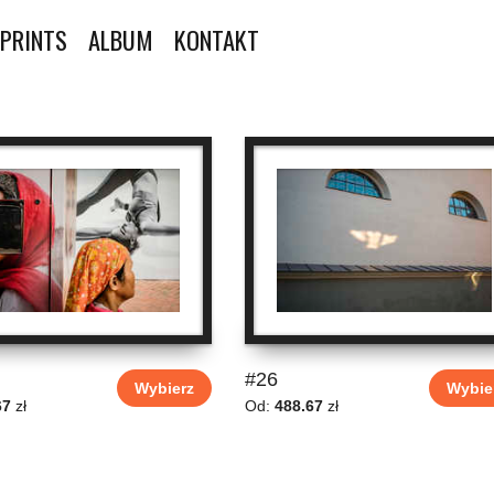
 PRINTS
ALBUM
KONTAKT
#26
Wybierz
Wybie
67
zł
Od:
488.67
zł