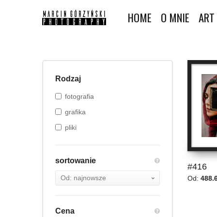
HOME
O MNIE
ART
Rodzaj
fotografia
grafika
pliki
sortowanie
#416
Od:
488.
Cena