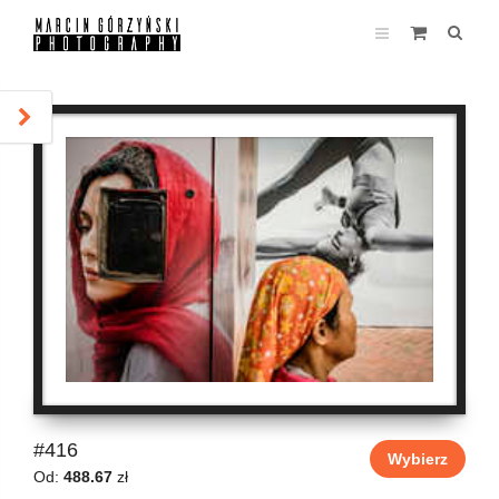
#416
Wybierz
Od:
488.67
zł